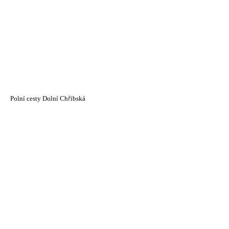
Polní cesty Dolní Chřibská