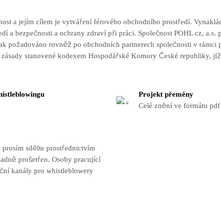
 a jejím cílem je vytváření férového obchodního prostředí. Vynakládá 
dí a bezpečnosti a ochrany zdraví při práci. Společnost POHL cz, a.s.
 pak požadováno rovněž po obchodních partnerech společnosti v rámci
zásady stanovené kodexem Hospodářské Komory České republiky, jíž j
histleblowingu
Projekt přeměny
Celé znění ve formátu pdf
prosím sdělte prostřednictvím
adně prošetřen. Osoby pracující
ční kanály pro whistleblowery