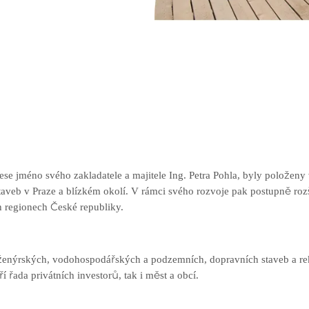
se jméno svého zakladatele a majitele Ing. Petra Pohla, byly položeny
staveb v Praze a blízkém okolí. V rámci svého rozvoje pak postupně ro
ch regionech České republiky.
enýrských, vodohospodářských a podzemních, dopravních staveb a re
ří řada privátních investorů, tak i měst a obcí.