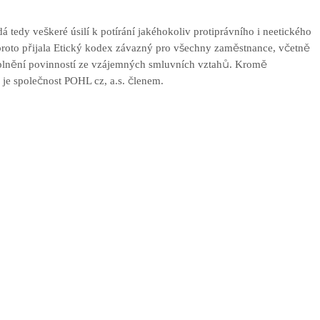
tedy veškeré úsilí k potírání jakéhokoliv protiprávního i neetického
 proto přijala Etický kodex závazný pro všechny zaměstnance, včetně
 plnění povinností ze vzájemných smluvních vztahů. Kromě
e společnost POHL cz, a.s. členem.