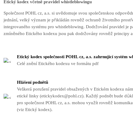
Etický kodex včetně pravidel whistleblowingu
Společnost POHL cz, a.s. si uvědomuje svou společenskou odpovědnost
jednání, velký význam je přikládán rovněž ochraně životního prostře
integrovaného systému pro whistleblowing. Dodržování pravidel je
zmíněného Etického kodexu jsou pak dodržovány rovněž principy a 
Etický kodex společnosti POHL cz, a.s. zahrnující systém w
Celé znění Etického kodexu ve formátu pdf
Hlášení podnětů
Veškerá porušení pravidel obsažených v Etickém kodexu nám 
etické linky (etickykodex@pohl.cz). Každý podnět bude důkl
pro společnost POHL cz, a.s. mohou využít rovněž komunika
(viz Etický kodex).