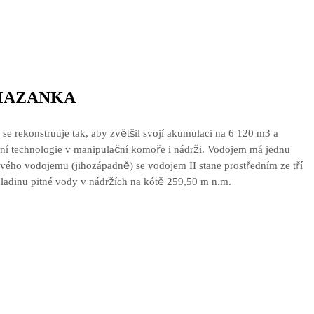
 MAZANKA
se rekonstruuje tak, aby zvětšil svojí akumulaci na 6 120 m3 a
jní technologie v manipulační komoře i nádrži. Vodojem má jednu
ého vodojemu (jihozápadně) se vodojem II stane prostředním ze tří
ladinu pitné vody v nádržích na kótě 259,50 m n.m.