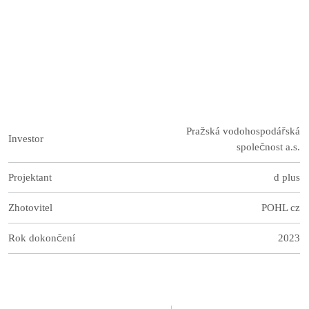
Pražská vodohospodářská
Investor
společnost a.s.
Projektant
d plus
Zhotovitel
POHL cz
Rok dokončení
2023