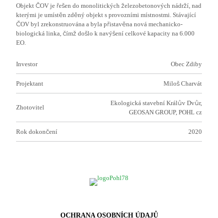
Objekt ČOV je řešen do monolitických železobetonových nádrží, nad
kterými je umístěn zděný objekt s provozními místnostmi. Stávající
ČOV byl zrekonstruována a byla přistavěna nová mechanicko-
biologická linka, čímž došlo k navýšení celkové kapacity na 6.000
EO.
Investor
Obec Zdiby
Projektant
Miloš Charvát
Ekologická stavební Králův Dvůr,
Zhotovitel
GEOSAN GROUP, POHL cz
Rok dokončení
2020
OCHRANA OSOBNÍCH ÚDAJŮ