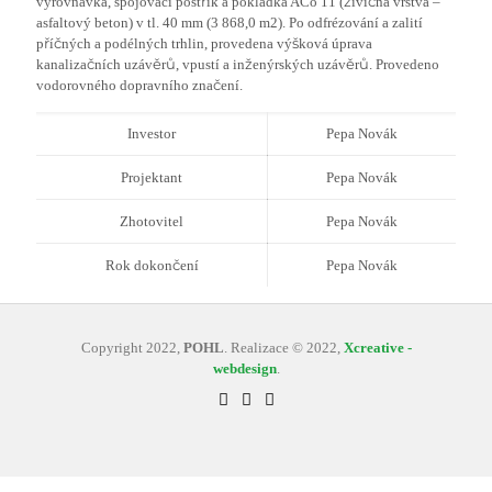
vyrovnávka, spojovací postřik a pokládka ACo 11 (živičná vrstva –
asfaltový beton) v tl. 40 mm (3 868,0 m2). Po odfrézování a zalití
příčných a podélných trhlin, provedena výšková úprava
kanalizačních uzávěrů, vpustí a inženýrských uzávěrů. Provedeno
vodorovného dopravního značení.
Investor
Pepa Novák
Projektant
Pepa Novák
Zhotovitel
Pepa Novák
Rok dokončení
Pepa Novák
Copyright 2022,
POHL
. Realizace © 2022,
Xcreative -
webdesign
.