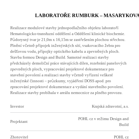
LABORATOŘE RUMBURK – MASARYKOVA 
Realizace modulové stavby jednopodlažního objektu laboratoří
Hematologicko-transfuzní oddělení a Oddělení klinické biochemie.
Půdorysný tvar je 21,0m x 16,15m se zastřešením plochou střechou.
Plnění včetně přípojek inženýrských sítí, vsakovacího žebra pro
dešťovou vodu, přípojky optického kabelu a zpevněných ploch.
Stavba formou Design and Build. Samotné realizaci stavby
předcházely demoliční práce stávajících dílen, rozebrání panelových
zpevněných ploch, vypracování projektové dokumentace pro
stavební povolení a realizaci stavby včetně vyřízení veškeré
inženýrské činnosti – průzkumy, vyjádření DOSS apod. pro
zpracování projektové dokumentace a vydání stavebního povolení.
Realizace stavby probíhala v areálu nemocnice za plného provozu.
Investor
Krajská zdravotní, a.s.
POHL cz v režimu Design and
Projektant
Build
Zhotovitel
POHL cz