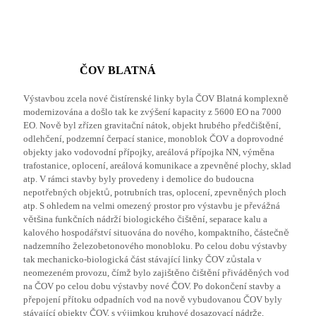
ČOV BLATNÁ
Výstavbou zcela nové čistírenské linky byla ČOV Blatná komplexně
modernizována a došlo tak ke zvýšení kapacity z 5600 EO na 7000
EO. Nově byl zřízen gravitační nátok, objekt hrubého předčištění,
odlehčení, podzemní čerpací stanice, monoblok ČOV a doprovodné
objekty jako vodovodní přípojky, areálová přípojka NN, výměna
trafostanice, oplocení, areálová komunikace a zpevněné plochy, sklad
atp. V rámci stavby byly provedeny i demolice do budoucna
nepotřebných objektů, potrubních tras, oplocení, zpevněných ploch
atp. S ohledem na velmi omezený prostor pro výstavbu je převážná
většina funkčních nádrží biologického čištění, separace kalu a
kalového hospodářství situována do nového, kompaktního, částečně
nadzemního železobetonového monobloku. Po celou dobu výstavby
tak mechanicko-biologická část stávající linky ČOV zůstala v
neomezeném provozu, čímž bylo zajištěno čištění přiváděných vod
na ČOV po celou dobu výstavby nové ČOV. Po dokončení stavby a
přepojení přítoku odpadních vod na nově vybudovanou ČOV byly
stávající objekty ČOV, s výjimkou kruhové dosazovací nádrže,