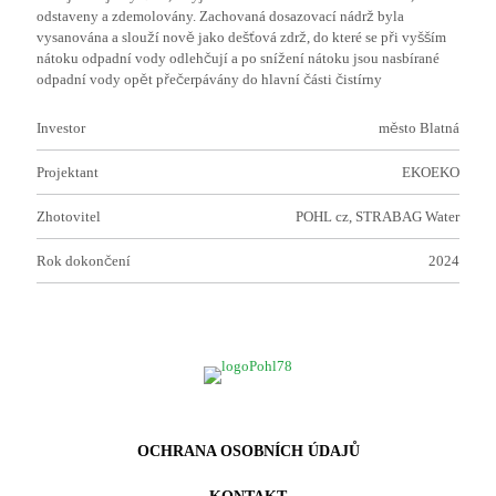
odstaveny a zdemolovány. Zachovaná dosazovací nádrž byla
vysanována a slouží nově jako dešťová zdrž, do které se při vyšším
nátoku odpadní vody odlehčují a po snížení nátoku jsou nasbírané
odpadní vody opět přečerpávány do hlavní části čistírny
Investor
město Blatná
Projektant
EKOEKO
Zhotovitel
POHL cz, STRABAG Water
Rok dokončení
2024
OCHRANA OSOBNÍCH ÚDAJŮ