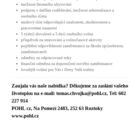
možnost firemního ubytování
podporu v dalším vzdělávání, možnost seberealizace a
osobního růstu
mzdový růst odpovídající znalostem, zkušenostem a
pracovnímu nasazení
5 týdnů dovolené a 5 dnů osobního volna
příspěvek na stravování a volnočasové aktivity
pojištění odpovědnosti zaměstnance za škodu způsobenou
zaměstnavateli
odměny za odpracované roky
finanční odměna za doporučení nového zaměstnance
levnější volání pro Vás i členy Vaší rodiny
Zaujala vás naše nabídka? Děkujeme za zaslání vašeho
životopisu na e-mail:
tomas.chvojka@pohl.cz,
Tel:
602
227 914
POHL cz, Na Pomezí 2483, 252 63 Roztoky
www.pohl.cz