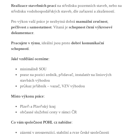
Realizace stavebních prací
na středisku pozemních staveb, nebo na
středisku vodohospodářských staveb, dle zařazení a zkušeností.
Pro výkon vaší práce je nezbytná dobrá
manuální zručnost
,
pečlivost
a
samostatnost
. Vítaná je
schopnost čtení výkresové
dokumentace
.
Pracujete v týmu
, ideální jsou proto
dobré komunikační
schopnosti
.
Jaké vzdělání oceníme:
minimálně SOU
praxe na pozici zedník, přidavač, instalatér na liniových
stavbách výhodou
průkaz jeřábník – vazač, VZV výhodou
Místo výkonu práce:
Plzeň a Plzeňský kraj
občasné služební cesty v rámci ČR
Co vám společnost POHL cz nabídne:
zázemí v prosperující, stabilní a ryze české společnosti