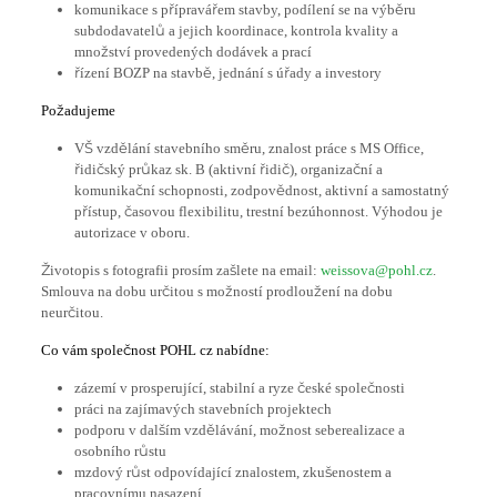
komunikace s přípravářem stavby, podílení se na výběru
subdodavatelů a jejich koordinace, kontrola kvality a
množství provedených dodávek a prací
řízení BOZP na stavbě, jednání s úřady a investory
Požadujeme
VŠ vzdělání stavebního směru, znalost práce s MS Office,
řidičský průkaz sk. B (aktivní řidič), organizační a
komunikační schopnosti, zodpovědnost, aktivní a samostatný
přístup, časovou flexibilitu, trestní bezúhonnost. Výhodou je
autorizace v oboru.
Životopis s fotografii prosím zašlete na email:
weissova@pohl.cz
.
Smlouva na dobu určitou s možností prodloužení na dobu
neurčitou.
Co vám společnost POHL cz nabídne:
zázemí v prosperující, stabilní a ryze české společnosti
práci na zajímavých stavebních projektech
podporu v dalším vzdělávání, možnost seberealizace a
osobního růstu
mzdový růst odpovídající znalostem, zkušenostem a
pracovnímu nasazení