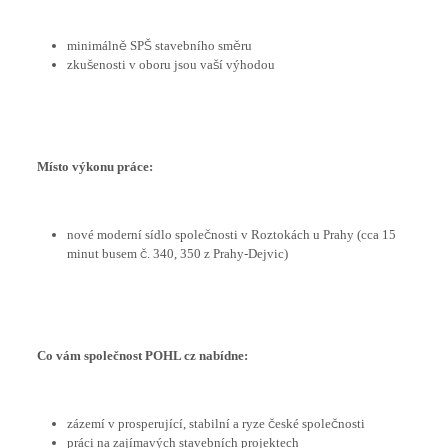
minimálně SPŠ stavebního směru
zkušenosti v oboru jsou vaší výhodou
Místo výkonu práce:
nové moderní sídlo společnosti v Roztokách u Prahy (cca 15
minut busem č. 340, 350 z Prahy-Dejvic)
Co vám společnost POHL cz nabídne:
zázemí v prosperující, stabilní a ryze české společnosti
práci na zajímavých stavebních projektech