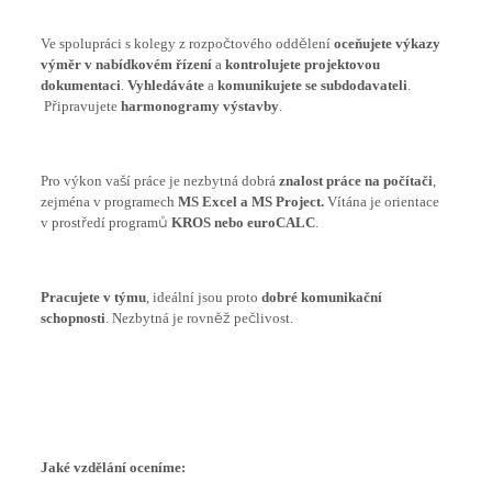
Ve spolupráci s kolegy z rozpočtového oddělení
oceňujete výkazy
výměr v nabídkovém řízení
a
kontrolujete projektovou
dokumentaci
.
Vyhledáváte
a
komunikujete se subdodavateli
.
Připravujete
harmonogramy výstavby
.
Pro výkon vaší práce je nezbytná dobrá
znalost práce na počítači
,
zejména v programech
MS
Excel a MS Project.
Vítána je orientace
v prostředí programů
KROS nebo euroCALC
.
Pracujete v týmu
, ideální jsou proto
dobré komunikační
schopnosti
. Nezbytná je rovněž pečlivost.
Jaké vzdělání oceníme: