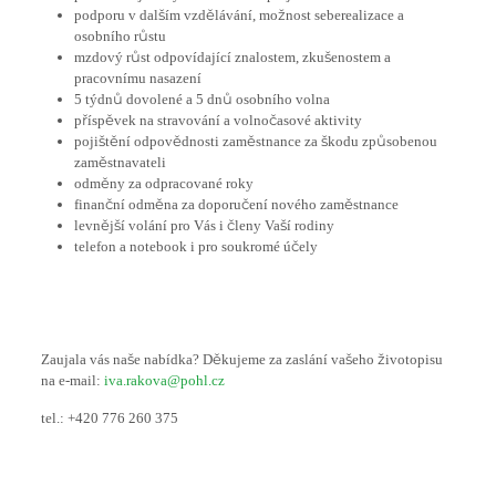
podporu v dalším vzdělávání, možnost seberealizace a
osobního růstu
mzdový růst odpovídající znalostem, zkušenostem a
pracovnímu nasazení
5 týdnů dovolené a 5 dnů osobního volna
příspěvek na stravování a volnočasové aktivity
pojištění odpovědnosti zaměstnance za škodu způsobenou
zaměstnavateli
odměny za odpracované roky
finanční odměna za doporučení nového zaměstnance
levnější volání pro Vás i členy Vaší rodiny
telefon a notebook i pro soukromé účely
Zaujala vás naše nabídka? Děkujeme za zaslání vašeho životopisu
na e-mail:
iva.rakova@pohl.cz
tel.: +420 776 260 375