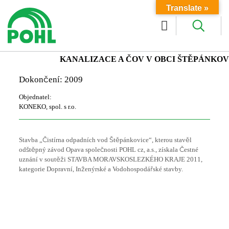
Translate »
KANALIZACE A ČOV V OBCI ŠTĚPÁNKOV
Dokončení: 2009
Objednatel:
KONEKO, spol. s r.o.
Stavba „Čistírna odpadních vod Štěpánkovice“, kterou stavěl
odštěpný závod Opava společnosti POHL cz, a.s., získala Čestné
uznání v soutěži STAVBA MORAVSKOSLEZKÉHO KRAJE 2011,
kategorie Dopravní, Inženýrské a Vodohospodářské stavby.